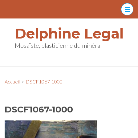
Aller
au
contenu
Delphine Legal
(Pressez
Entrée)
Mosaïste, plasticienne du minéral
Accueil
>
DSCF1067-1000
DSCF1067-1000