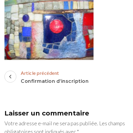
Navigation
Article précédent
d'article
Confirmation d’inscription
Laisser un commentaire
Votre adresse e-mail ne sera pas publiée.
Les champs
obligatoires sont indiqués avec
*