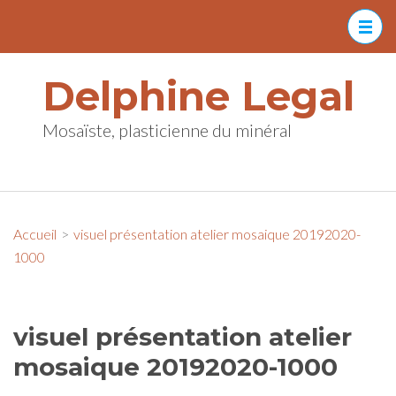
Aller
au
contenu
Delphine Legal
(Pressez
Entrée)
Mosaïste, plasticienne du minéral
Accueil
>
visuel présentation atelier mosaique 20192020-
1000
visuel présentation atelier
mosaique 20192020-1000