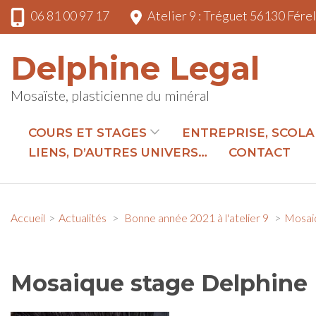
Aller
06 81 00 97 17
Atelier 9 : Tréguet 56130 Fére
au
contenu
Delphine Legal
(Pressez
Entrée)
Mosaïste, plasticienne du minéral
COURS ET STAGES
ENTREPRISE, SCOLA
LIENS, D’AUTRES UNIVERS…
CONTACT
Accueil
>
Actualités
>
Bonne année 2021 à l'atelier 9
>
Mosaiq
Mosaique stage Delphine 