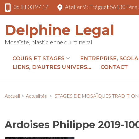
Aller
06 81 00 97 17
Atelier 9 : Tréguet 56130 Fére
au
contenu
Delphine Legal
(Pressez
Entrée)
Mosaïste, plasticienne du minéral
COURS ET STAGES
ENTREPRISE, SCOLA
LIENS, D’AUTRES UNIVERS…
CONTACT
Accueil
>
Actualités
>
STAGES DE MOSAÏQUES TRADITION
Ardoises Philippe 2019-10