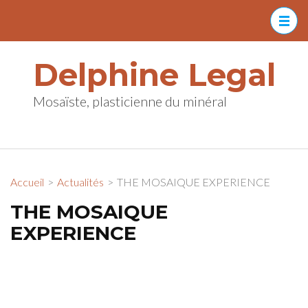
Aller
au
contenu
Delphine Legal
(Pressez
Entrée)
Mosaïste, plasticienne du minéral
Accueil
>
Actualités
>
THE MOSAIQUE EXPERIENCE
THE MOSAIQUE
EXPERIENCE
Biennale internationale de
mosaïque à Auray