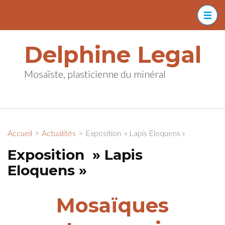
Aller
au
contenu
Delphine Legal
(Pressez
Entrée)
Mosaïste, plasticienne du minéral
Accueil
>
Actualités
>
Exposition » Lapis Eloquens »
Exposition » Lapis
Eloquens »
Mosaïques