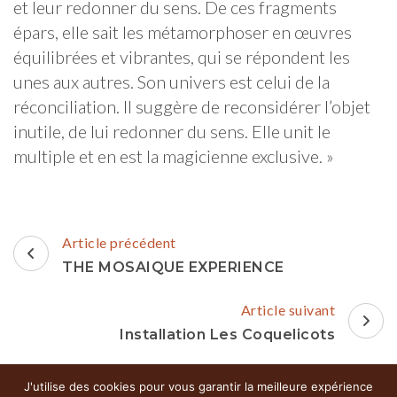
et leur redonner du sens. De ces fragments
épars, elle sait les métamorphoser en œuvres
équilibrées et vibrantes, qui se répondent les
unes aux autres. Son univers est celui de la
réconciliation. Il suggère de reconsidérer l’objet
inutile, de lui redonner du sens. Elle unit le
multiple et en est la magicienne exclusive. »
Navigation
Article précédent
d'article
THE MOSAIQUE EXPERIENCE
Article suivant
Installation Les Coquelicots
J'utilise des cookies pour vous garantir la meilleure expérience